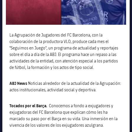
Alianzas
Residencias para la Gente Mayor
Código ético
Contacto
Barcelonismo y vida activa
La Agrupación de Jugadores del FC Barcelona, con la
colaboración de la productora VLO, produce cada mes el
"Seguimos en Juego", un programa de actualidad y reportajes
sobre el día a día de la ABJ. El programa hace un repaso a las
actividades de la entidad, con atención especial a los partidos
de fútbol, la formación y los actos de tipo social.
ABJ News
Noticias alrededor de la actualidad de la Agrupación:
actos institucionales, actividad social y deportiva.
Tocados por el Barça.
Conocemos a fondo a exjugadores y
exjugadoras del FC Barcelona que explican cómo les ha
marcado su paso por el Barça en su vida. Una inmersión en la
vivencia de los valores de los exjugadores azulgrana.