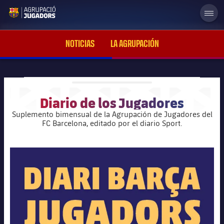
Diario Barça Jugadors
MÁS
LABEL
label.aria.abjlogo
Memorias
NOTICIAS
LA AGRUPACIÓN
Seguimos en juego
Diario de los Jugadores
plusicon
más
Suplemento bimensual de la Agrupación de Jugadores del
FC Barcelona, editado por el diario Sport.
Órganos de gobierno
Historia
plusicon
más
plusicon
más
Noticias
Cursos
Ayudas a exfutbolistas del FC Barcelona
plusicon
más
Galerías de imágenes
Beca formativa
Peñas FC Barcelona
Estatutos