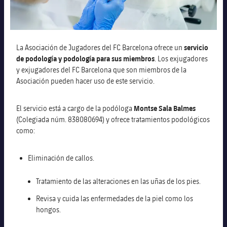
Alianzas
Presidentes
Residencias para la Gente Mayor
Código ético
Contacto
Patronato FBV
Barcelonismo y vida activa
La Asociación de Jugadores del FC Barcelona ofrece un
servicio
de podología y podología para sus miembros
. Los exjugadores
Transparencia
y exjugadores del FC Barcelona que son miembros de la
Asociación pueden hacer uso de este servicio.
El servicio está a cargo de la podóloga
Montse Sala Balmes
(Colegiada núm. 838080694) y ofrece tratamientos podológicos
como:
Eliminación de callos.
Tratamiento de las alteraciones en las uñas de los pies.
Revisa y cuida las enfermedades de la piel como los
hongos.