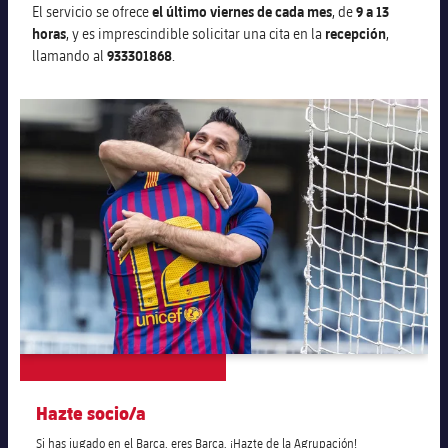
El servicio se ofrece
el último viernes de cada mes
, de
9 a 13
horas
, y es imprescindible solicitar una cita en la
recepción
,
llamando al
933301868
.
Hazte socio/a
Si has jugado en el Barça, eres Barça. ¡Hazte de la Agrupación!