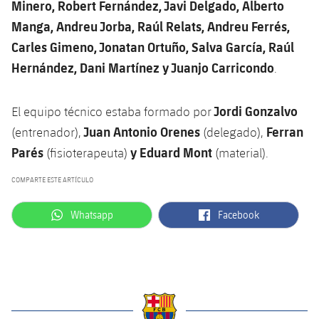
Minero, Robert Fernández, Javi Delgado, Alberto
Manga, Andreu Jorba, Raúl Relats, Andreu Ferrés,
Carles Gimeno, Jonatan Ortuño, Salva García, Raúl
Hernández, Dani Martínez y Juanjo Carricondo
.
Jordi Gonzalvo
El equipo técnico estaba formado por
Juan Antonio Orenes
Ferran
(entrenador),
(delegado),
Parés
y Eduard Mont
(fisioterapeuta)
(material).
COMPARTE ESTE ARTÍCULO
label.aria.whatsapp
label.aria.facebook
Whatsapp
Facebook