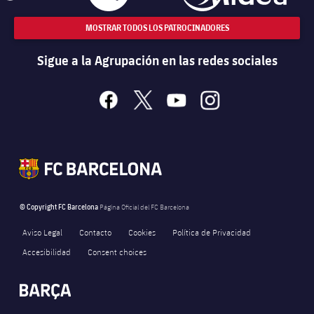
MOSTRAR TODOS LOS PATROCINADORES
Sigue a la Agrupación en las redes sociales
facebook
x
youtube
instagram
© Copyright FC Barcelona
Página Oficial del FC Barcelona
Aviso Legal
Contacto
Cookies
Política de Privacidad
Accesibilidad
Consent choices
FORÇA BARÇA
22
label.aria.fire
Força Barça
label.aria.forcabarca