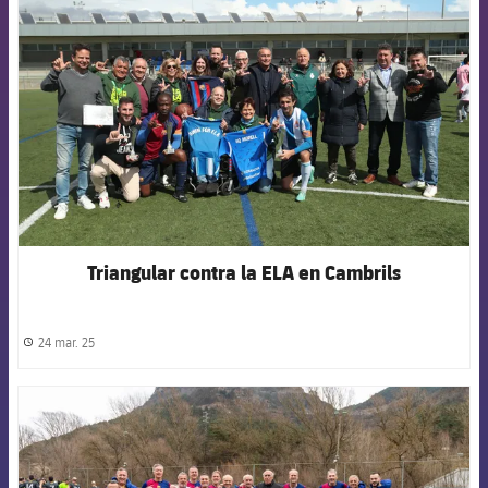
FCB Barcelona badge
Triangular contra la ELA en Cambrils
24 mar. 25
label.share.clock
FCB Barcelona badge