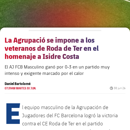
Alianzas
Presidentes
Residencias para la Gente Mayor
Código ético
Contacto
Patronato FBV
Barcelonismo y vida activa
Transparencia
La Agrupació se impone a los
veteranos de Roda de Ter en el
homenaje a Isidre Costa
El AJ FCB Masculino ganó por 0-3 en un partido muy
intenso y exigente marcado por el calor
Daniel Bartolomé
Fecha de pub
07:39AM MARTES 30 JUN.
30 jun 26
E
l equipo masculino de la Agrupación de
Jugadores del FC Barcelona logró la victoria
contra el CE Roda de Ter en el partido