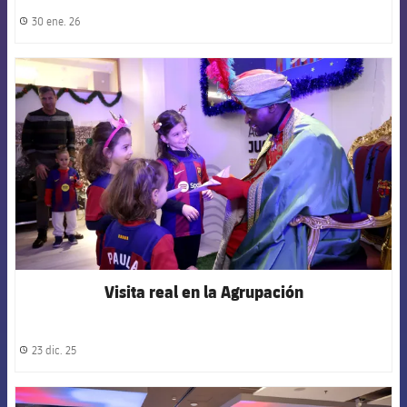
30 ene. 26
label.share.clock
FCB Barcelona badge
Visita real en la Agrupación
23 dic. 25
label.share.clock
FCB Barcelona badge