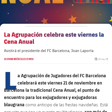
Alianzas
Presidentes
Residencias para la Gente Mayor
Código ético
Contacto
Patronato FBV
Barcelonismo y vida activa
Transparencia
La Agrupación celebra este viernes la
Cena Anual
Asistirá el presidente del FC Barcelona, Joan Laporta
Fecha de pub
10:39AM MIÉRCOLES 19 NOV.
19 nov 25
L
a Agrupación de Jugadores del FC Barcelona
celebrará este viernes 21 de noviembre en
Barcelona la tradicional Cena Anual, el punto de
encuentro para los exjugadores y exjugadoras
blaugrana
como anticipo de las fiestas navideñas. Está
con más de
previsto que sea un evento multitudinario,