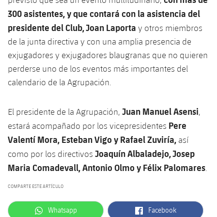
300 asistentes, y que contará con la asistencia del
presidente del Club, Joan Laporta
y otros miembros
de la junta directiva y con una amplia presencia de
exjugadores y exjugadores blaugranas que no quieren
perderse uno de los eventos más importantes del
calendario de la Agrupación.
Juan Manuel Asensi
El presidente de la Agrupación,
,
Pere
estará acompañado por los vicepresidentes
Valentí Mora, Esteban Vigo y Rafael Zuviría,
así
Joaquín Albaladejo,
Josep
como por los directivos
Maria Comadevall, Antonio Olmo y
Félix Palomares
.
COMPARTE ESTE ARTÍCULO
label.aria.whatsapp
label.aria.facebook
Whatsapp
Facebook