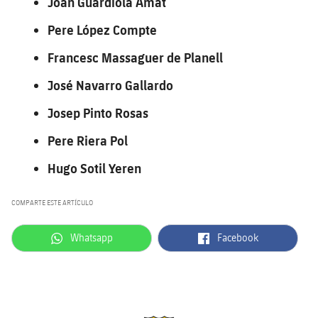
Joan Guardiola Amat
Pere López Compte
Francesc Massaguer de Planell
José Navarro Gallardo
Josep Pinto Rosas
Pere Riera Pol
Hugo Sotil Yeren
COMPARTE ESTE ARTÍCULO
label.aria.whatsapp
label.aria.facebook
Whatsapp
Facebook