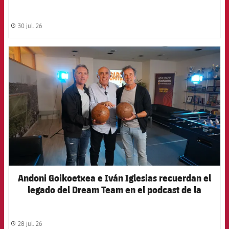
Campus Barça Academy by SPORT
30 jul. 26
label.share.clock
FCB Barcelona badge
Andoni Goikoetxea e Iván Iglesias recuerdan el
legado del Dream Team en el podcast de la
Agrupació
28 jul. 26
label.share.clock