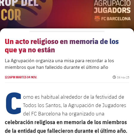
Alianzas
Presidentes
Residencias para la Gente Mayor
Código ético
Contacto
Patronato FBV
Barcelonismo y vida activa
Transparencia
Un acto religioso en memoria de los
que ya no están
La Agrupación organiza una misa para recordar a los
miembros que han fallecido durante el último año
Fecha de pub
12:26PM MARTES 04 NOV.
04 nov 25
C
omo es habitual alrededor de la festividad de
Todos los Santos, la Agrupación de Jugadores
del FC Barcelona ha organizado una
celebración religiosa en memoria de los miembros
de la entidad que fallecieron durante el último año.