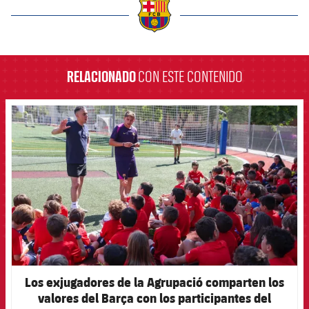
label.aria.barcelona
RELACIONADO
CON ESTE CONTENIDO
FCB Barcelona badge
Los exjugadores de la Agrupació comparten los
valores del Barça con los participantes del