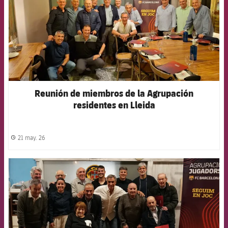
Reunión de miembros de la Agrupación
residentes en Lleida
21 may. 26
label.share.clock
FCB Barcelona badge