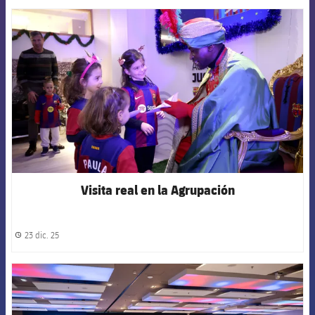
FCB Barcelona badge
Visita real en la Agrupación
23 dic. 25
label.share.clock
FCB Barcelona badge