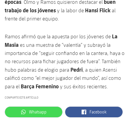
épocas
buen
. Olmo y Ramos quisieron destacar el
trabajo de los jóvenes
Hansi Flick
y la labor de
al
frente del primer equipo.
La
Ramos afirmó que la apuesta por los jóvenes de
Masia
es una muestra de “valentía” y subrayó la
importancia de “seguir confiando en la cantera, haya o
no recursos para fichar jugadores de fuera”. También
Pedri
hubo palabras de elogio para
, a quien Asensi
calificó como “el mejor jugador del mundo”, así como
Barça Femenino
para el
y sus éxitos recientes.
COMPARTE ESTE ARTÍCULO
label.aria.whatsapp
label.aria.facebook
Whatsapp
Facebook