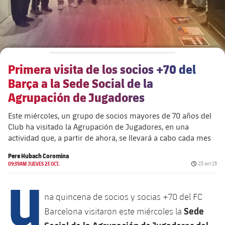
Alianzas
Presidentes
Residencias para la Gente Mayor
Código ético
Contacto
Patronato FBV
Barcelonismo y vida activa
Transparencia
Primera visita de los socios +70 del
Barça a la Sede Social de la
Agrupación de Jugadores
Este miércoles, un grupo de socios mayores de 70 años del
Club ha visitado la Agrupación de Jugadores, en una
actividad que, a partir de ahora, se llevará a cabo cada mes
Pere Hubach Coromina
Fecha de pu
09:39AM JUEVES 23 OCT.
23 oct 25
U
na quincena de socios y socias +70 del FC
Sede
Barcelona visitaron este miércoles la