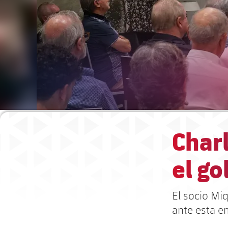
Charl
el go
El socio Mi
ante esta e