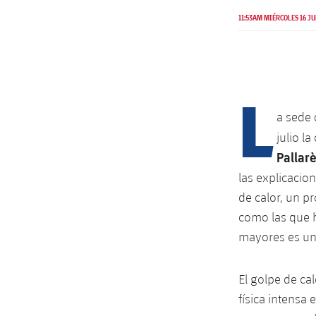
11:53AM MIÉRCOLES 16 JU
L
a sede 
julio l
Pallar
las explicacio
de calor, un p
como las que h
mayores es un
El golpe de ca
física intensa