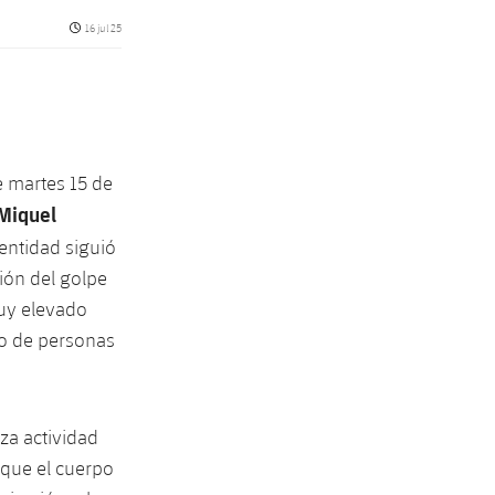
Fecha de publicación
16 jul 25
e martes 15 de
Miquel
entidad siguió
ción del golpe
muy elevado
vo de personas
za actividad
 que el cuerpo