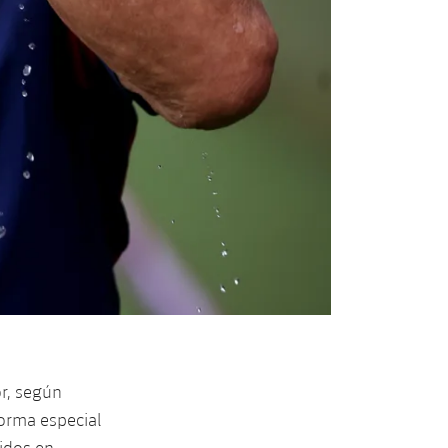
or, según
 forma especial
uidos en