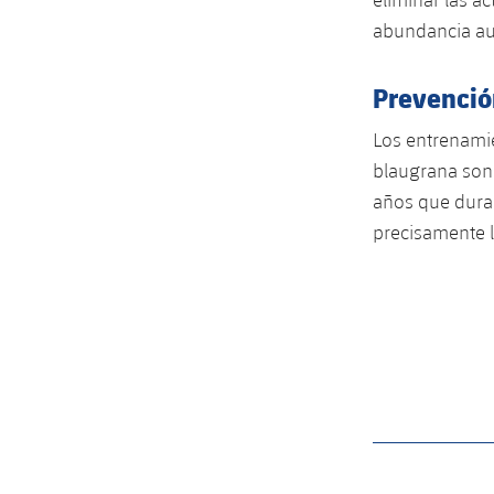
abundancia au
Prevenció
Los entrenami
blaugrana son 
años que duran
precisamente 
label.aria.barcelon