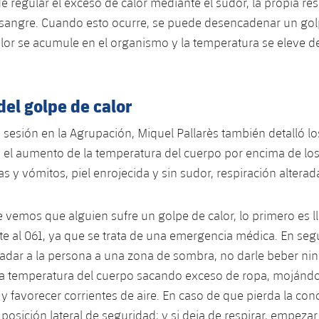
e regular el exceso de calor mediante el sudor, la propia res
 sangre. Cuando esto ocurre, se puede desencadenar un golp
calor se acumule en el organismo y la temperatura se eleve 
el golpe de calor
la sesión en la Agrupación, Miquel Pallarès también detalló l
: el aumento de la temperatura del cuerpo por encima de los
s y vómitos, piel enrojecida y sin sudor, respiración alterad
 vemos que alguien sufre un golpe de calor, lo primero es l
 al 061, ya que se trata de una emergencia médica. En seg
ladar a la persona a una zona de sombra, no darle beber nin
 la temperatura del cuerpo sacando exceso de ropa, mojánd
 y favorecer corrientes de aire. En caso de que pierda la conc
 posición lateral de seguridad; y si deja de respirar, empeza