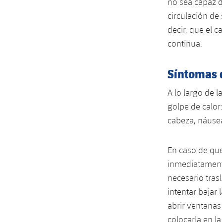
no sea capaz d
circulación de
decir, que el 
continua.
Síntomas d
A lo largo de 
golpe de calor
cabeza, náusea
En caso de que
inmediatamente
necesario tras
intentar bajar
abrir ventanas
colocarla en la