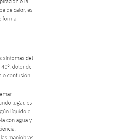
piración o la
e de calor, es
de forma
os síntomas del
 40º, dolor de
a o confusión.
lamar
undo lugar, es
gún líquido e
ola con agua y
iencia,
r las maniobras