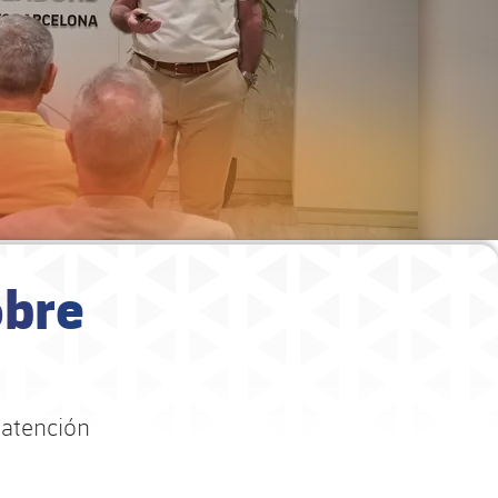
obre
 atención