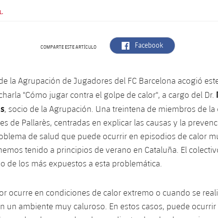
L.
label.aria.facebook
Facebook
COMPARTE ESTE ARTÍCULO
de la Agrupación de Jugadores del FC Barcelona acogió est
a charla "Cómo jugar contra el golpe de calor", a cargo del Dr.
ès
, socio de la Agrupación. Una treintena de miembros de la 
nes de Pallarès, centradas en explicar las causas y la preven
roblema de salud que puede ocurrir en episodios de calor 
emos tenido a principios de verano en Cataluña. El colecti
o de los más expuestos a esta problemática.
lor ocurre en condiciones de calor extremo o cuando se reali
 en un ambiente muy caluroso. En estos casos, puede ocurrir