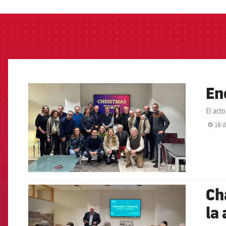
En
FCB Barcelona badge
El act
18 d
Ch
FCB Barcelona badge
la