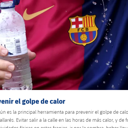
nir el golpe de calor
ún es la principal herramienta para prevenir el golpe de cal
Pallarés. Evitar salir a la calle en las horas de más calor, y de
tividades físicas en estas franjas, ir por la sombra, beber líq