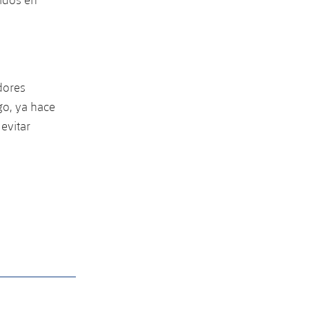
dores
go, ya hace
evitar