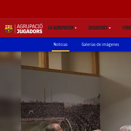
LA AGRUPACIÓN
JUGADORES
FUND
LABEL.SHARE.CARETDOWN
LABEL.SHARE.CARE
label.aria.abjlogo
Noticias
Galerías de imágenes