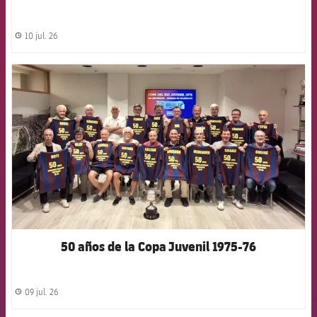
10 jul. 26
label.share.clock
FCB Barcelona badge
50 años de la Copa Juvenil 1975-76
09 jul. 26
label.share.clock