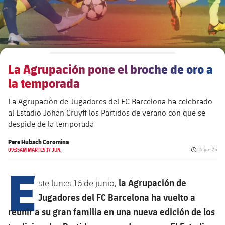
Alianzas
Presidentes
Residencias para la Gente Mayor
Código ético
Contacto
Patronato FBV
Barcelonismo y vida activa
Transparencia
La Agrupación pone el broche de oro a
la temporada
La Agrupación de Jugadores del FC Barcelona ha celebrado
al Estadio Johan Cruyff los Partidos de verano con que se
despide de la temporada
Pere Hubach Coromina
Fecha de pu
09:35AM MARTES 17 JUN.
17 jun 25
E
la Agrupación de
ste lunes 16 de junio,
Jugadores del FC Barcelona ha vuelto a
reunir a su gran familia en una nueva edición de los