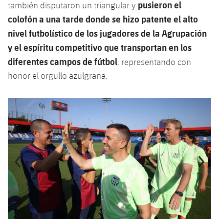
pusieron el
también disputaron un triangular y
colofón a una tarde donde se hizo patente el alto
nivel futbolístico de los jugadores de la Agrupación
y el espíritu competitivo que transportan en los
diferentes campos de fútbol
, representando con
honor el orgullo azulgrana.
Anterior
label.aria.chevronleft
Siguiente
label.aria.