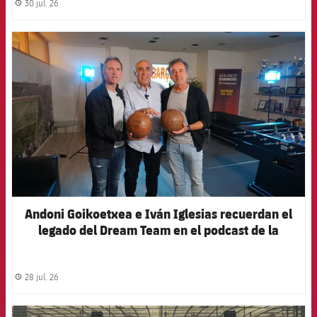
30 jul. 26
label.share.clock
FCB Barcelona badge
Andoni Goikoetxea e Iván Iglesias recuerdan el
legado del Dream Team en el podcast de la
Agrupació
28 jul. 26
label.share.clock
FCB Barcelona badge