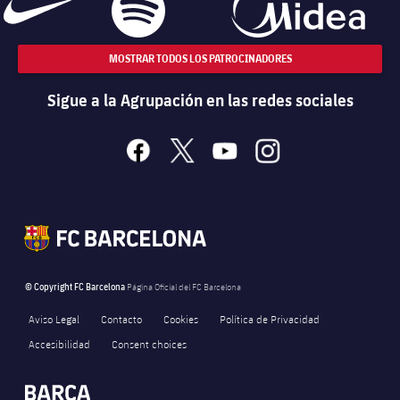
MOSTRAR TODOS LOS PATROCINADORES
Sigue a la Agrupación en las redes sociales
facebook
x
youtube
instagram
© Copyright FC Barcelona
Página Oficial del FC Barcelona
Aviso Legal
Contacto
Cookies
Política de Privacidad
Accesibilidad
Consent choices
FORÇA BARÇA
label.aria.fire