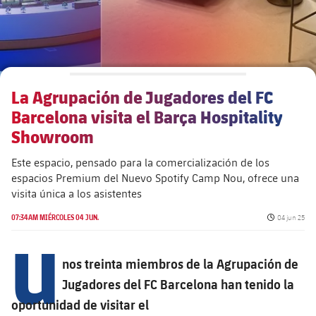
Alianzas
Presidentes
Residencias para la Gente Mayor
Código ético
Contacto
Patronato FBV
Barcelonismo y vida activa
Transparencia
La Agrupación de Jugadores del FC
Barcelona visita el Barça Hospitality
Showroom
Este espacio, pensado para la comercialización de los
espacios Premium del Nuevo Spotify Camp Nou, ofrece una
visita única a los asistentes
Fecha de pub
07:34AM MIÉRCOLES 04 JUN.
04 jun 25
U
nos treinta miembros de la Agrupación de
Jugadores del FC Barcelona han tenido la
oportunidad de visitar el