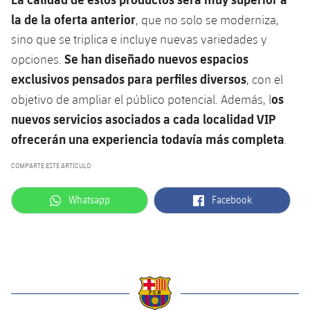
la de la oferta anterior
, que no solo se moderniza,
sino que se triplica e incluye nuevas variedades y
Se han diseñado nuevos espacios
opciones.
exclusivos pensados para perfiles diversos
, con el
os
objetivo de ampliar el público potencial. Además, l
nuevos servicios asociados a cada localidad VIP
ofrecerán una experiencia todavía más completa
.
COMPARTE ESTE ARTÍCULO
label.aria.whatsapp
label.aria.facebook
Whatsapp
Facebook