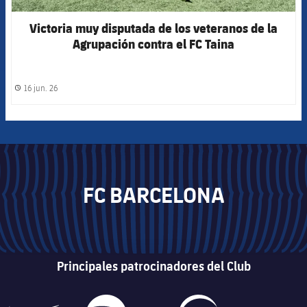
Victoria muy disputada de los veteranos de la
Agrupación contra el FC Taina
16 jun. 26
label.share.clock
FC BARCELONA
Principales patrocinadores del Club