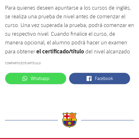
Para quienes deseen apuntarse a los cursos de inglés,
se realiza una prueba de nivel antes de comenzar el
curso. Una vez superada la prueba, podrá comenzar en
su respectivo nivel. Cuando finalice el curso, de
manera opcional, el alumno podrá hacer un examen
el certificado/título
para obtener
del nivel alcanzado.
COMPARTE ESTE ARTÍCULO
label.aria.whatsapp
label.aria.facebook
Whatsapp
Facebook
label.aria.barcelona