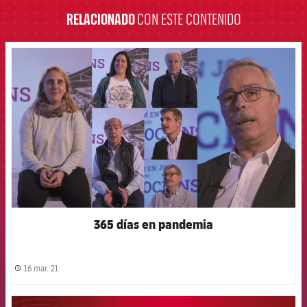
RELACIONADO
CON ESTE CONTENIDO
FCB Barcelona badge
365 días en pandemia
16 mar. 21
label.share.clock
FCB Barcelona badge