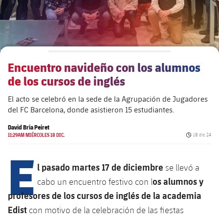
Alianzas
Presidentes
Residencias para la Gente Mayor
Código ético
Contacto
Patronato FBV
Barcelonismo y vida activa
Transparencia
Encuentro navideño con los alumnos
de los cursos de inglés
El acto se celebró en la sede de la Agrupación de Jugadores
del FC Barcelona, donde asistieron 15 estudiantes.
David Bria Peiret
Fecha de pu
11:29AM MIÉRCOLES 18 DIC.
18 dic 24
E
l pasado martes 17 de diciembre
se llevó a
os alumnos y
cabo un encuentro festivo con l
profesores de los cursos de inglés de la academia
Edist
con motivo de la celebración de las fiestas