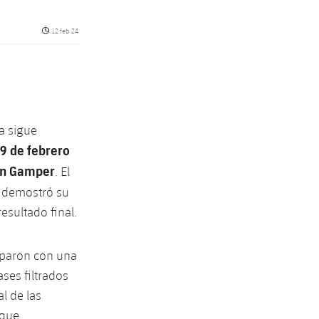
Fecha de publicación
12 feb 24
a sigue
9 de febrero
oan Gamper
. El
, demostró su
esultado final.
oparon con una
ses filtrados
l de las
 que