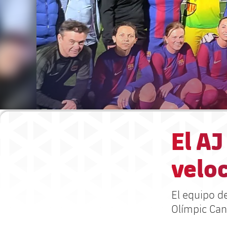
El A
velo
El equipo d
Olímpic Can