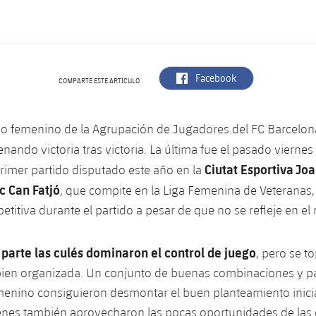
label.aria.facebook
Facebook
COMPARTE ESTE ARTÍCULO
po femenino de la Agrupación de Jugadores del FC Barcelon
nando victoria tras victoria. La última fue el pasado viernes
Ciutat Esportiva J
primer partido disputado este año en la
c Can Fatjó
, que compite en la Liga Femenina de Veteranas
itiva durante el partido a pesar de que no se refleje en el r
 parte las culés dominaron el control de juego
, pero se t
ien organizada. Un conjunto de buenas combinaciones y pa
enino consiguieron desmontar el buen planteamiento inicia
ienes también aprovecharon las pocas oportunidades de las