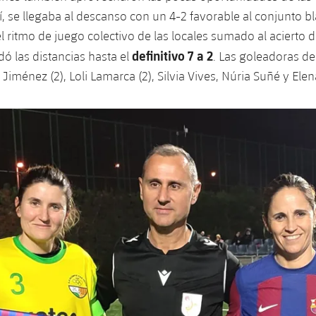
sí, se llegaba al descanso con un 4-2 favorable al conjunto b
l ritmo de juego colectivo de las locales sumado al acierto d
definitivo 7 a 2
dó las distancias hasta el
. Las goleadoras de
 Jiménez (2), Loli Lamarca (2), Silvia Vives, Núria Suñé y Ele