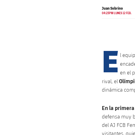
Juan Sobrino
04:23PM LUNES 12 FEB.
E
l equi
encade
en el 
Olímpi
rival, el
dinámica compet
En la primera
defensa muy b
del AJ FCB Fem
visitantes, qu