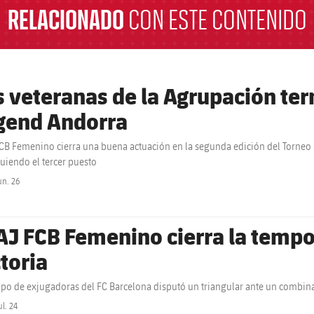
RELACIONADO
CON ESTE CONTENIDO
s veteranas de la Agrupación ter
gend Andorra
FCB Femenino cierra una buena actuación en la segunda edición del Torneo
uiendo el tercer puesto
un. 26
label.share.clock
 AJ FCB Femenino cierra la temp
ctoria
ipo de exjugadoras del FC Barcelona disputó un triangular ante un combi
ul. 24
label.share.clock