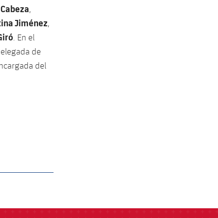
 Cabeza
,
tina Jiménez
,
iró
. En el
 delegada de
cargada del