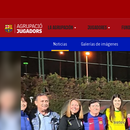
LA AGRUPACIÓN
JUGADORES
FUND
LABEL.SHARE.CARETDOWN
LABEL.SHARE.CARE
label.aria.abjlogo
Noticias
Galerías de imágenes