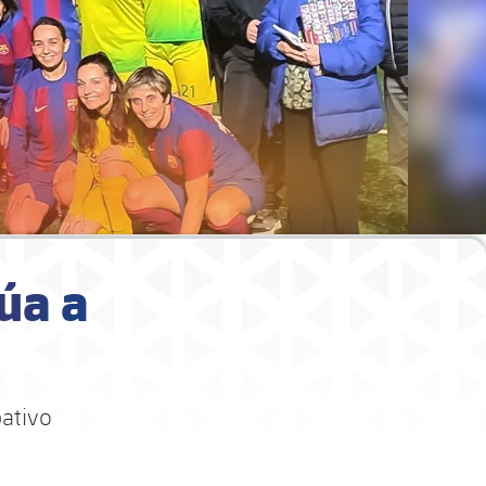
úa a
ativo