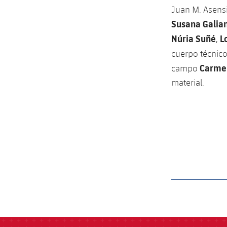
Juan M. Asensi
Susana Galia
Núria Suñé
L
,
cuerpo técnico
Carme
campo
material.
label.aria.barcelon