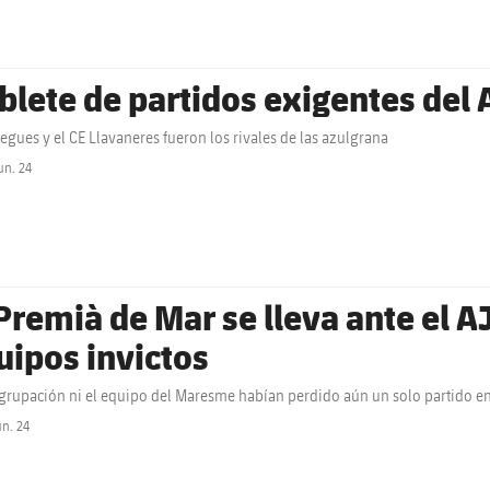
blete de partidos exigentes del
Begues y el CE Llavaneres fueron los rivales de las azulgrana
un. 24
label.share.clock
 Premià de Mar se lleva ante el 
uipos invictos
Agrupación ni el equipo del Maresme habían perdido aún un solo partido e
un. 24
label.share.clock