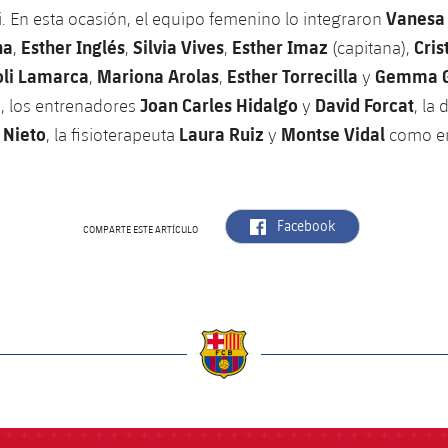
Vanesa
. En esta ocasión, el equipo femenino lo integraron
na
Esther Inglés
Silvia Vives
Esther Imaz
Cris
,
,
,
(capitana),
oli Lamarca
Mariona Arolas
Esther Torrecilla
Gemma G
,
,
y
Joan Carles Hidalgo
David Forcat
, los entrenadores
y
, la
 Nieto
Laura Ruiz
Montse Vidal
, la fisioterapeuta
y
como en
label.aria.facebook
Facebook
COMPARTE ESTE ARTÍCULO
a