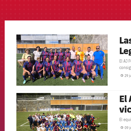
La
FCB Barcelona badge
Le
El AJ 
consig
29 j
El
FCB Barcelona badge
vi
El equ
09 j