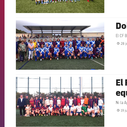
Do
FCB Barcelona badge
El CF 
28 j
El
FCB Barcelona badge
eq
Ni la 
19 j