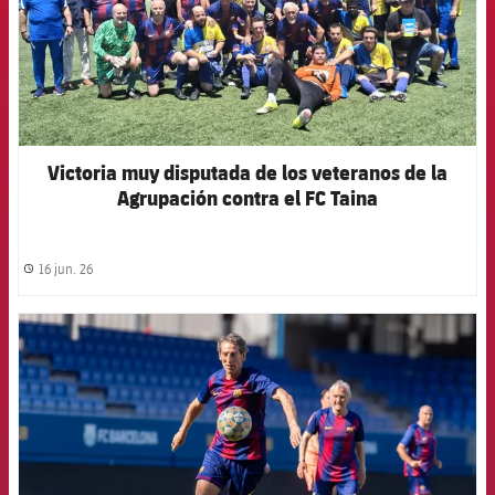
Victoria muy disputada de los veteranos de la
Agrupación contra el FC Taina
16 jun. 26
label.share.clock
FCB Barcelona badge