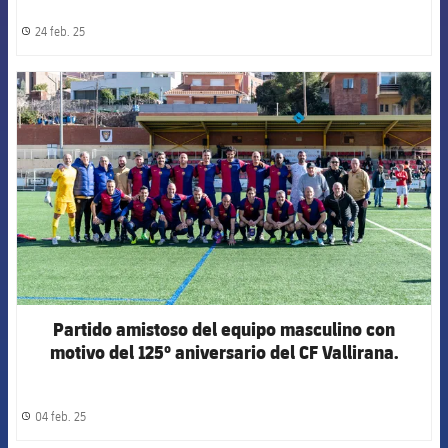
24 feb. 25
label.share.clock
FCB Barcelona badge
Partido amistoso del equipo masculino con
motivo del 125º aniversario del CF Vallirana.
04 feb. 25
label.share.clock