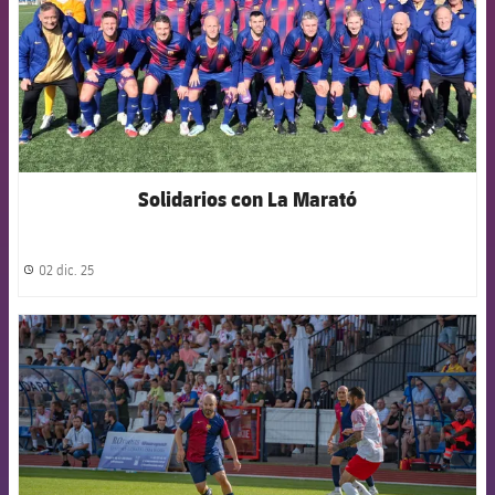
Solidarios con La Marató
02 dic. 25
label.share.clock
FCB Barcelona badge