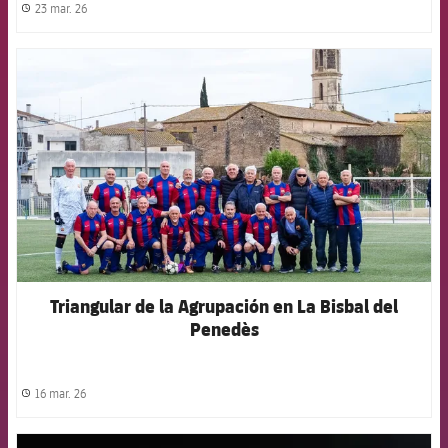
23 mar. 26
label.share.clock
FCB Barcelona badge
Triangular de la Agrupación en La Bisbal del
Penedès
16 mar. 26
label.share.clock
FCB Barcelona badge