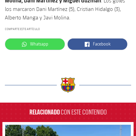
Molina, Dani Martínez y Miguel Guzmán
. Los goles
los marcaron Dani Martínez (5), Cristian Hidalgo (3),
Alberto Manga y Javi Molina.
COMPARTE ESTE ARTÍCULO
label.aria.whatsapp
label.aria.facebook
Whatsapp
Facebook
label.aria.barcelona
RELACIONADO
CON ESTE CONTENIDO
FCB Barcelona badge