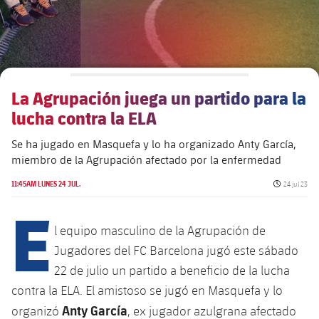
Alianzas
Presidentes
Residencias para la Gente Mayor
Código ético
Contacto
Patronato FBV
Barcelonismo y vida activa
Transparencia
La Agrupación juega un partido para la
lucha contra la ELA
Se ha jugado en Masquefa y lo ha organizado Anty García,
miembro de la Agrupación afectado por la enfermedad
Fecha de p
11:45AM LUNES 24 JUL.
24 jul 23
E
l equipo masculino de la Agrupación de
Jugadores del FC Barcelona jugó este sábado
22 de julio un partido a beneficio de la lucha
contra la ELA. El amistoso se jugó en Masquefa y lo
Anty García
organizó
, ex jugador azulgrana afectado