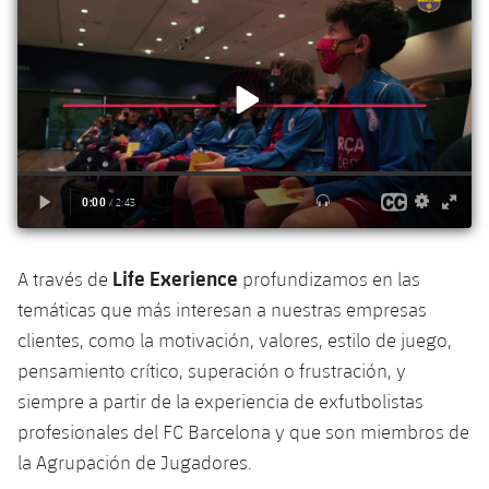
Alianzas
Presidentes
Residencias para la Gente Mayor
Código ético
Contacto
Patronato FBV
Barcelonismo y vida activa
Transparencia
Life Exerience
A través de
profundizamos en las
temáticas que más interesan a nuestras empresas
clientes, como la motivación, valores, estilo de juego,
pensamiento crítico, superación o frustración, y
siempre a partir de la experiencia de exfutbolistas
profesionales del FC Barcelona y que son miembros de
la Agrupación de Jugadores.