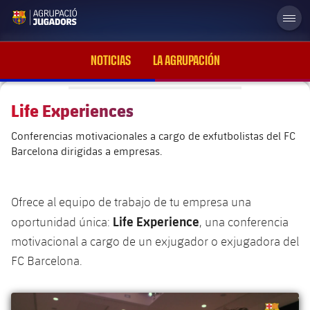
label.aria.abjlogo
NOTICIAS
LA AGRUPACIÓN
Life Experiences
Conferencias motivacionales a cargo de exfutbolistas del FC
plusicon
más
Barcelona dirigidas a empresas.
Órganos de gobierno
plusicon
más
Ofrece al equipo de trabajo de tu empresa una
Historia
Junta directiva
plusicon
más
plusicon
más
Life Experience
oportunidad única:
, una conferencia
motivacional a cargo de un exjugador o exjugadora del
Noticias
Áreas de actividad
Cursos
Ayudas a exfutbolistas del FC Barcelona
FC Barcelona.
plusicon
más
Galerías de imágenes
Equipo de trabajo
Beca formativa
Peñas FC Barcelona
Estatutos