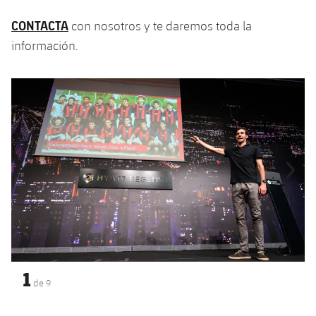
CONTACTA
con nosotros y te daremos toda la
información.
Anterior
label.aria.chevronleft
Siguiente
label.aria.
1
de
9