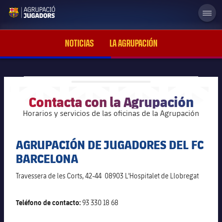
Órganos de gobierno
MÁS
LABEL
label.aria.abjlogo
Historia
NOTICIAS
LA AGRUPACIÓN
Noticias
Galerías de imágenes
Contacta con la Agrupación
plusicon
más
Alianzas
Horarios y servicios de las oficinas de la Agrupación
Órganos de gobierno
plusicon
más
Contacto
AGRUPACIÓN DE JUGADORES DEL FC
Historia
Junta directiva
plusicon
más
BARCELONA
plusicon
más
Travessera de les Corts, 42-44 08903 L'Hospitalet de Llobregat
Noticias
Áreas de actividad
Cursos
Ayudas a exfutbolistas del FC Barcelona
plusicon
más
Teléfono de contacto:
Galerías de imágenes
93 330 18 68
Equipo de trabajo
Beca formativa
Peñas FC Barcelona
Estatutos