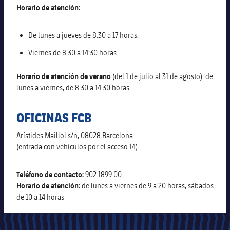
Horario de atención:
Alianzas
Presidentes
Residencias para la Gente Mayor
Código ético
De lunes a jueves de 8.30 a 17 horas.
Contacto
Patronato FBV
Barcelonismo y vida activa
Viernes de 8.30 a 14:30 horas.
Transparencia
Horario de atención de verano
(del 1 de julio al 31 de agosto): de
lunes a viernes, de 8.30 a 14.30 horas.
OFICINAS FCB
Arístides Maillol s/n, 08028 Barcelona
(entrada con vehículos por el acceso 14)
Teléfono de contacto:
902 1899 00
Horario de atención:
de lunes a viernes de 9 a 20 horas, sábados
de 10 a 14 horas