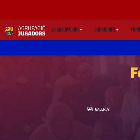
LA AGRUPACIÓN
JUGADORES
FUND
LABEL.SHARE.CARETDOWN
LABEL.SHARE.CARE
label.aria.abjlogo
F
LABEL.ARIA.GALLERY
GALERÍA