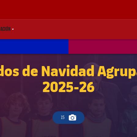
ACIÓN
TDOWN
LABEL.SHARE.CARETDOWN
dos de Navidad Agru
2025-26
15
Icono de cámara