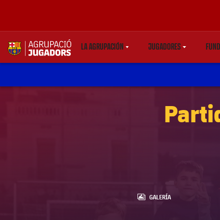
LA AGRUPACIÓN
JUGADORES
FUND
LABEL.SHARE.CARETDOWN
LABEL.SHARE.CARE
label.aria.abjlogo
Parti
LABEL.ARIA.GALLERY
GALERÍA