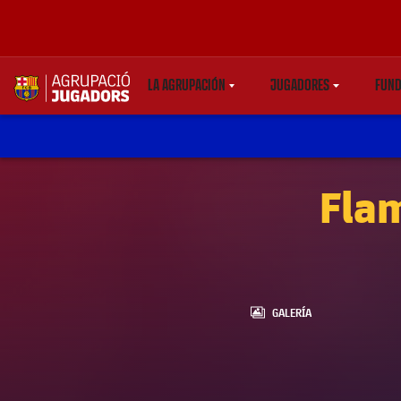
LA AGRUPACIÓN
JUGADORES
FUND
LABEL.SHARE.CARETDOWN
LABEL.SHARE.CARE
label.aria.abjlogo
Flam
LABEL.ARIA.GALLERY
GALERÍA