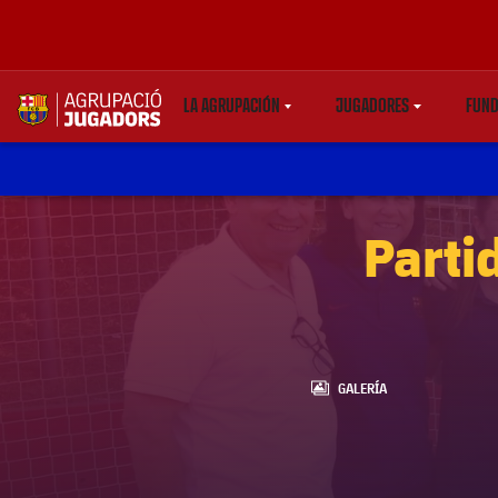
LA AGRUPACIÓN
JUGADORES
FUND
LABEL.SHARE.CARETDOWN
LABEL.SHARE.CARE
label.aria.abjlogo
Parti
LABEL.ARIA.GALLERY
GALERÍA