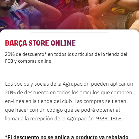
Alianzas
Presidentes
Residencias para la Gente Mayor
Código ético
Contacto
Patronato FBV
Barcelonismo y vida activa
Transparencia
BARÇA STORE ONLINE
20% de descuento* en todos los articulos de la tienda del
FCB y compras online
Los socios y socias de la Agrupación pueden aplicar un
20% de descuento en todos los artículos que compren
en-línea en la tienda del club. Las compras se tienen
que hacer con un código que se podrá obtener al
llamar a la recepción de la Agrupación: 933301868.
*El descuento no se aplica a producto ya rebajado